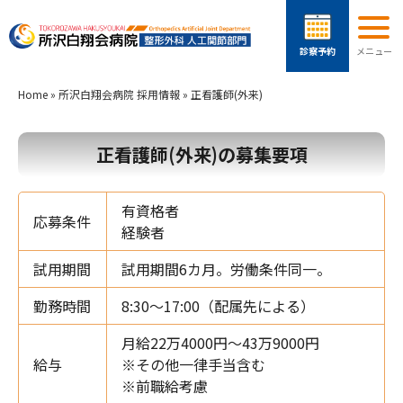
Home
»
所沢白翔会病院 採用情報
»
正看護師(外来)
正看護師(外来)の募集要項
有資格者
応募条件
経験者
試用期間
試用期間6カ月。労働条件同一。
勤務時間
8:30～17:00（配属先による）
月給22万4000円～43万9000円
給与
※その他一律手当含む
※前職給考慮